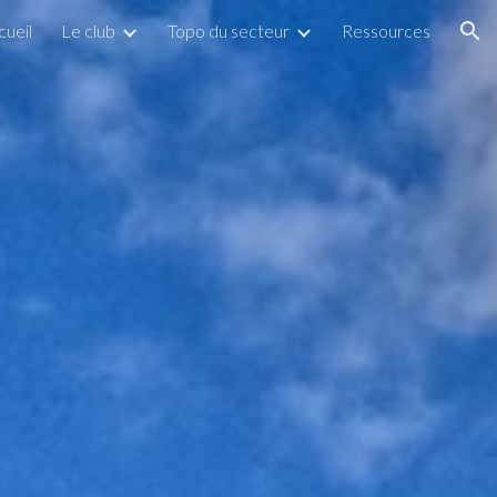
cueil
Le club
Topo du secteur
Ressources
ion