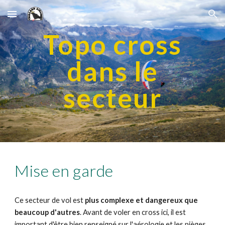
Skip to main content
Skip to navigation
Topo cross
dans le
secteur
Mise en garde
Ce secteur de vol est
plus complexe et dangereux que
beaucoup d'autres
. Avant de voler en cross ici, il est
important d'être bien renseigné sur l'aérologie et les pièges