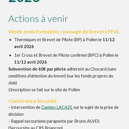
Actions à venir
Week-ends formation / passage de brevets FFVL
Thermiques et Brevet de Pilote (BP)
à Pollen le
11/12
avril 2026
1er Cross et
Brevet de Pilote confirmé
(BPC) à Pollen le
11/12 avril 2026
Subvention de 60€ par pilote
adhérent au Chocard
(sans
conditions d'obtention du brevet)
(sur les fonds propres du
club)
L'inscription se fait sur le site de Pollen
Conférence
Sécurité
-
Intervention de
Damien LACAZE
sur le sujet de la prise de
décision
- R
appel secourisme parapente
par Bruno ALVES
(
Secoursite au CRS Briançon)