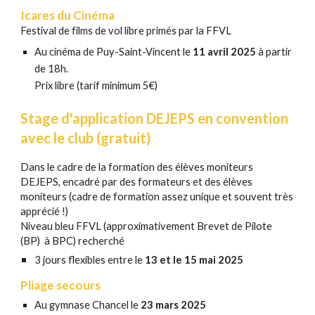
Icares du Cinéma
Festival de films de vol libre primés par la FFVL
Au cinéma de Puy-Saint-Vincent le
11 avril 2025
à partir
de 18h.
Prix libre (tarif minimum 5€)
Stage d'application DEJEPS en convention
avec le club (gratuit)
Dans le cadre de la formation des élèves moniteurs
DEJEPS, encadré par des formateurs et des élèves
moniteurs (cadre de formation assez unique et souvent très
apprécié !)
Niveau bleu FFVL (approximativement Brevet de Pilote
(BP) à BPC) recherché
3 jours flexibles entre le
1
3
et le 1
5
mai
202
5
Pliage secours
Au gymnase Chancel le
23 mars 2025